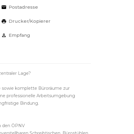
Postadresse
Drucker/Kopierer
Empfang
zentraler Lage?
tze sowie komplette Büroräume zur
 eine professionelle Arbeitsumgebung
ngfristige Bindung.
 an den ÖPNV
nverstellbaren Schreibtischen, Bürostühlen,