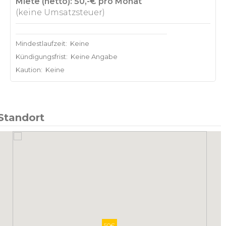
Miete (netto): 50,-€ pro Monat
(keine Umsatzsteuer)
Mindestlaufzeit:
Keine
Kündigungsfrist:
Keine Angabe
Kaution:
Keine
Standort
50€