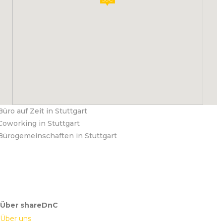
Büro auf Zeit in Stuttgart
Coworking in Stuttgart
Bürogemeinschaften in Stuttgart
Über shareDnC
Über uns