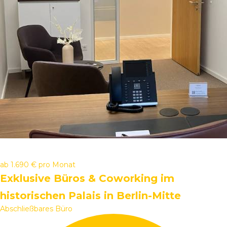
ab
1.690 €
pro Monat
Exklusive Büros & Coworking im
historischen Palais in Berlin-Mitte
Abschließbares Büro