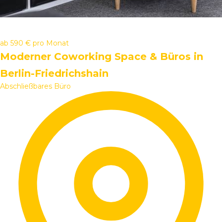
ab
590 €
pro Monat
Moderner Coworking Space & Büros in
Berlin-Friedrichshain
Abschließbares Büro