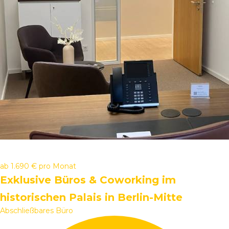
ab
1.690 €
pro Monat
Exklusive Büros & Coworking im
historischen Palais in Berlin-Mitte
Abschließbares Büro