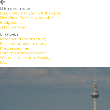
Büro vermieten
Büro untervermieten mit shareDnC
Flex Office Profis Mitgliedschaft
Erfolgsstories
Jetzt inserieren
Ratgeber
Ratgeber Bürovermietung
Erlaubnis Untervermietung
Mietpreisrechner
Untermietvertrag Gewerbe
Weitere interessante Beiträge
FAQ