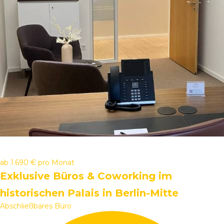
ab
1.690 €
pro Monat
Exklusive Büros & Coworking im
historischen Palais in Berlin-Mitte
Abschließbares Büro