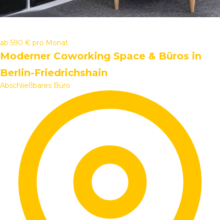
ab
590 €
pro Monat
Moderner Coworking Space & Büros in
Berlin-Friedrichshain
Abschließbares Büro