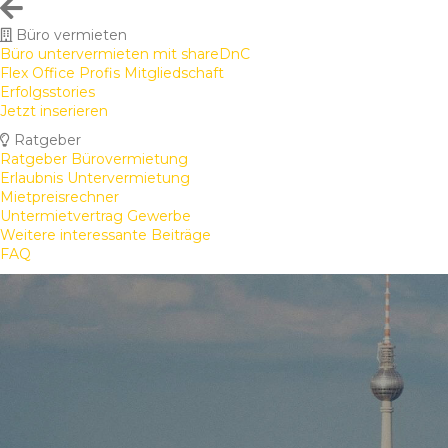
Büro vermieten
Büro untervermieten mit shareDnC
Flex Office Profis Mitgliedschaft
Erfolgsstories
Jetzt inserieren
Ratgeber
Ratgeber Bürovermietung
Erlaubnis Untervermietung
Mietpreisrechner
Untermietvertrag Gewerbe
Weitere interessante Beiträge
FAQ