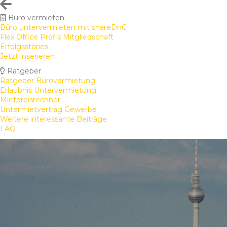
Büro vermieten
Büro untervermieten mit shareDnC
Flex Office Profis Mitgliedschaft
Erfolgsstories
Jetzt inserieren
Ratgeber
Ratgeber Bürovermietung
Erlaubnis Untervermietung
Mietpreisrechner
Untermietvertrag Gewerbe
Weitere interessante Beiträge
FAQ