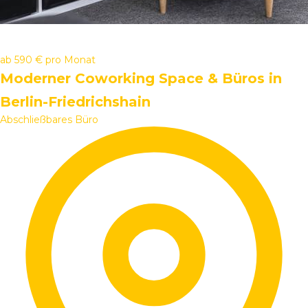
ab
590 €
pro Monat
Moderner Coworking Space & Büros in
Berlin-Friedrichshain
Abschließbares Büro