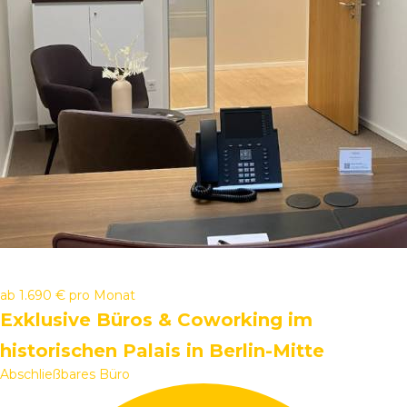
ab
1.690 €
pro Monat
Exklusive Büros & Coworking im
historischen Palais in Berlin-Mitte
Abschließbares Büro