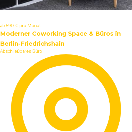
ab
590 €
pro Monat
Moderner Coworking Space & Büros in
Berlin-Friedrichshain
Abschließbares Büro