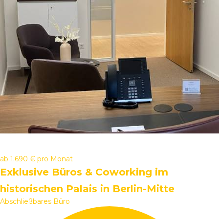
ab
1.690 €
pro Monat
Exklusive Büros & Coworking im
historischen Palais in Berlin-Mitte
Abschließbares Büro