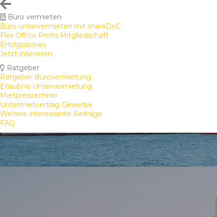
Büro vermieten
Büro untervermieten mit shareDnC
Flex Office Profis Mitgliedschaft
Erfolgsstories
Jetzt inserieren
Ratgeber
Ratgeber Bürovermietung
Erlaubnis Untervermietung
Mietpreisrechner
Untermietvertrag Gewerbe
Weitere interessante Beiträge
FAQ