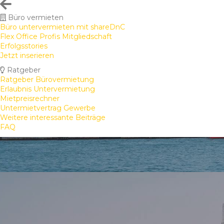
Büro vermieten
Büro untervermieten mit shareDnC
Flex Office Profis Mitgliedschaft
Erfolgsstories
Jetzt inserieren
Ratgeber
Ratgeber Bürovermietung
Erlaubnis Untervermietung
Mietpreisrechner
Untermietvertrag Gewerbe
Weitere interessante Beiträge
FAQ