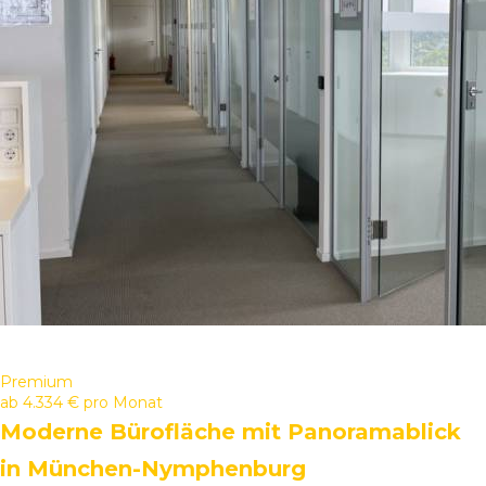
Premium
ab
4.334 €
pro Monat
Moderne Bürofläche mit Panoramablick
in München-Nymphenburg