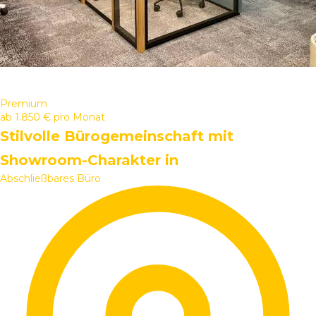
Premium
ab
1.850 €
pro Monat
Stilvolle Bürogemeinschaft mit
Showroom-Charakter in
Abschließbares Büro