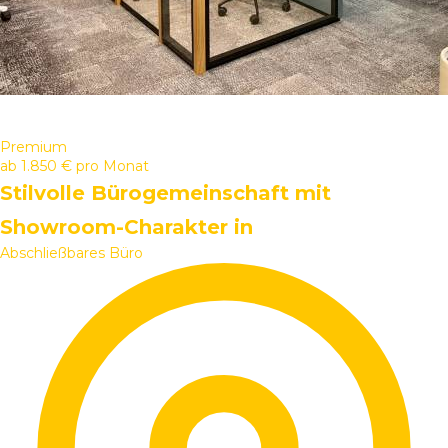
Premium
ab
1.850 €
pro Monat
Stilvolle Bürogemeinschaft mit
Showroom-Charakter in
Abschließbares Büro