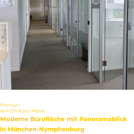
Premium
ab
4.334 €
pro Monat
Moderne Bürofläche mit Panoramablick
in München-Nymphenburg