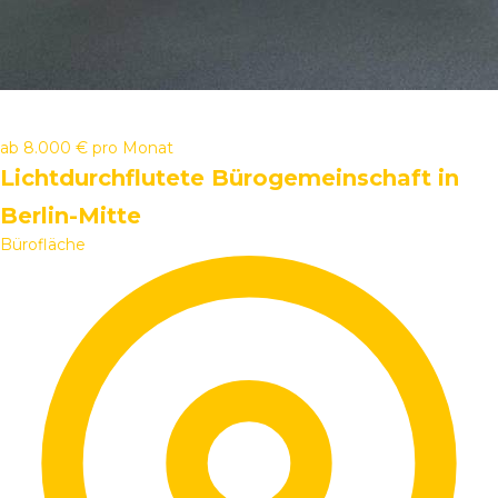
ab
8.000 €
pro Monat
Lichtdurchflutete Bürogemeinschaft in
Berlin-Mitte
Bürofläche