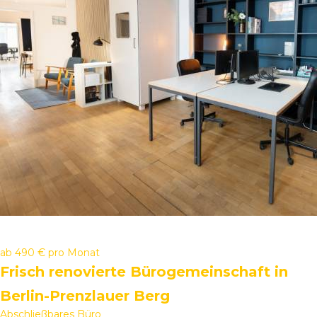
ab
490 €
pro Monat
Frisch renovierte Bürogemeinschaft in
Berlin-Prenzlauer Berg
Abschließbares Büro