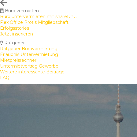
Büro vermieten
Büro untervermieten mit shareDnC
Flex Office Profis Mitgliedschaft
Erfolgsstories
Jetzt inserieren
Ratgeber
Ratgeber Bürovermietung
Erlaubnis Untervermietung
Mietpreisrechner
Untermietvertrag Gewerbe
Weitere interessante Beiträge
FAQ