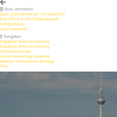
Büro vermieten
Büro untervermieten mit shareDnC
Flex Office Profis Mitgliedschaft
Erfolgsstories
Jetzt inserieren
Ratgeber
Ratgeber Bürovermietung
Erlaubnis Untervermietung
Mietpreisrechner
Untermietvertrag Gewerbe
Weitere interessante Beiträge
FAQ