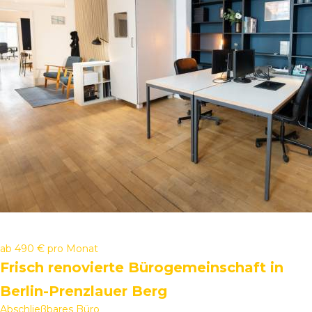
ab
490 €
pro Monat
Frisch renovierte Bürogemeinschaft in
Berlin-Prenzlauer Berg
Abschließbares Büro