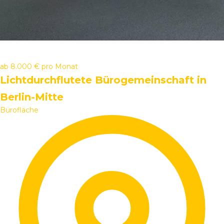
ab
8.000 €
pro Monat
Lichtdurchflutete Bürogemeinschaft in
Berlin-Mitte
Bürofläche