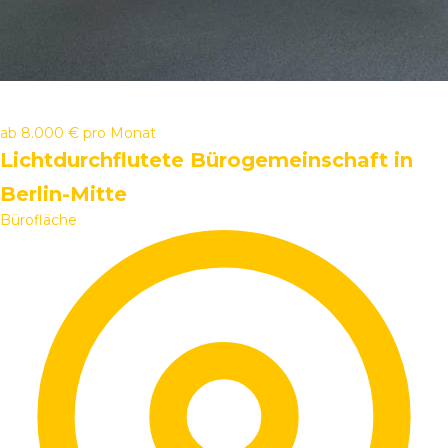
ab
8.000 €
pro Monat
Lichtdurchflutete Bürogemeinschaft in
Berlin-Mitte
Bürofläche