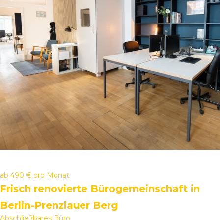
ab
490 €
pro Monat
Frisch renovierte Bürogemeinschaft in
Berlin-Prenzlauer Berg
Abschließbares Büro