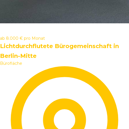
ab
8.000 €
pro Monat
Lichtdurchflutete Bürogemeinschaft in
Berlin-Mitte
Bürofläche