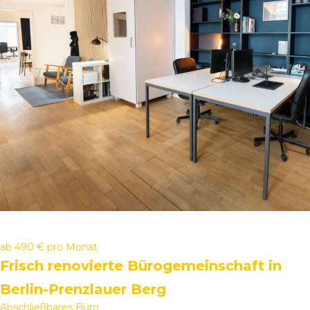
ab
490 €
pro Monat
Frisch renovierte Bürogemeinschaft in
Berlin-Prenzlauer Berg
Abschließbares Büro