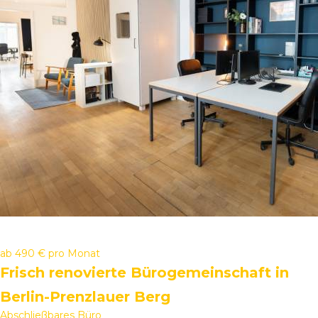
ab
490 €
pro Monat
Frisch renovierte Bürogemeinschaft in
Berlin-Prenzlauer Berg
Abschließbares Büro