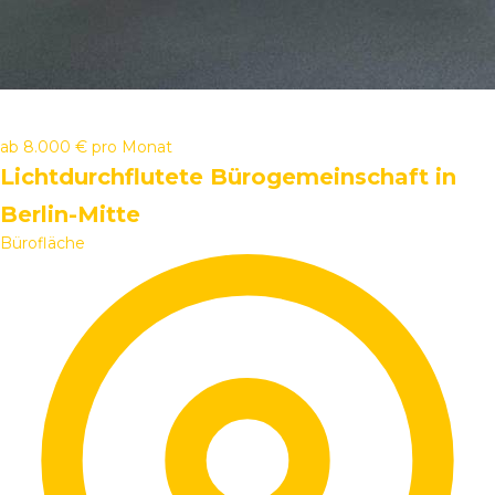
ab
8.000 €
pro Monat
Lichtdurchflutete Bürogemeinschaft in
Berlin-Mitte
Bürofläche