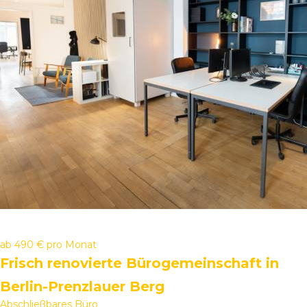
ab
490 €
pro Monat
Frisch renovierte Bürogemeinschaft in
Berlin-Prenzlauer Berg
Abschließbares Büro