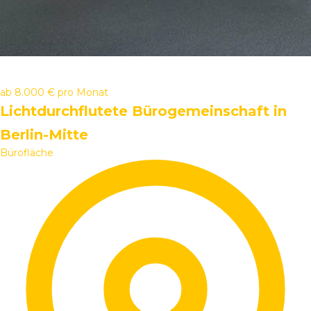
ab
8.000 €
pro Monat
Lichtdurchflutete Bürogemeinschaft in
Berlin-Mitte
Bürofläche