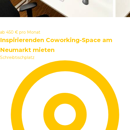
ab
450 €
pro Monat
Inspirierenden Coworking-Space am
Neumarkt mieten
Schreibtischplatz