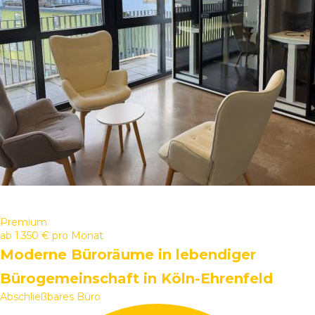
Premium
ab
1.350 €
pro Monat
Moderne Büroräume in lebendiger
Bürogemeinschaft in Köln-Ehrenfeld
Abschließbares Büro