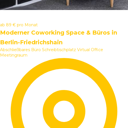
ab
89 €
pro Monat
Moderner Coworking Space & Büros in
Berlin-Friedrichshain
Abschließbares Büro
Schreibtischplatz
Virtual Office
Meetingraum