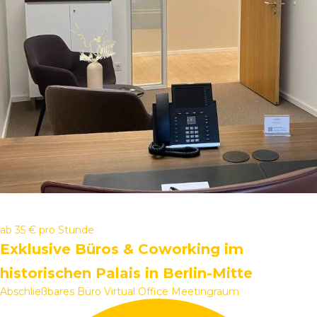
ab
35 €
pro Stunde
Exklusive Büros & Coworking im
historischen Palais in Berlin-Mitte
Abschließbares Büro
Virtual Office
Meetingraum