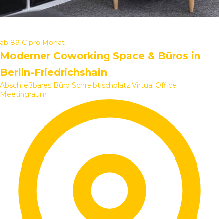
ab
89 €
pro Monat
Moderner Coworking Space & Büros in
Berlin-Friedrichshain
Abschließbares Büro
Schreibtischplatz
Virtual Office
Meetingraum