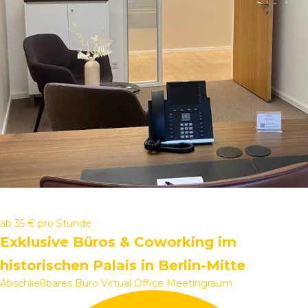
ab
35 €
pro Stunde
Exklusive Büros & Coworking im
historischen Palais in Berlin-Mitte
Abschließbares Büro
Virtual Office
Meetingraum