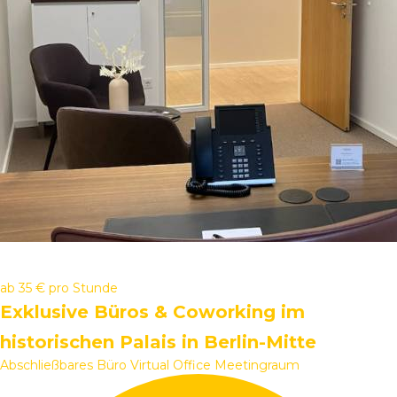
ab
35 €
pro Stunde
Exklusive Büros & Coworking im
historischen Palais in Berlin-Mitte
Abschließbares Büro
Virtual Office
Meetingraum