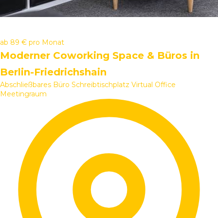
ab
89 €
pro Monat
Moderner Coworking Space & Büros in
Berlin-Friedrichshain
Abschließbares Büro
Schreibtischplatz
Virtual Office
Meetingraum