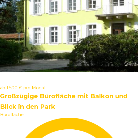
ab
1.500 €
pro Monat
Großzügige Bürofläche mit Balkon und
Blick in den Park
Bürofläche