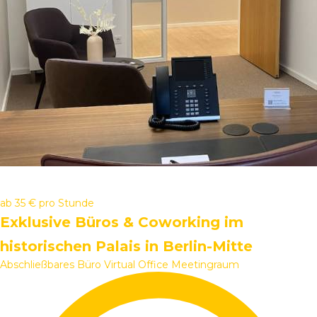
ab
35 €
pro Stunde
Exklusive Büros & Coworking im
historischen Palais in Berlin-Mitte
Abschließbares Büro
Virtual Office
Meetingraum