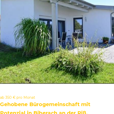
ab
350 €
pro Monat
Gehobene Bürogemeinschaft mit
Potenzial in Biberach an der Riß,