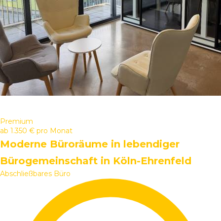
Premium
ab
1.350 €
pro Monat
Moderne Büroräume in lebendiger
Bürogemeinschaft in Köln-Ehrenfeld
Abschließbares Büro