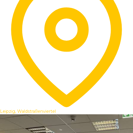
Leipzig, Waldstraßenviertel