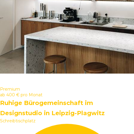
Premium
ab
400 €
pro Monat
Ruhige Bürogemeinschaft im
Designstudio in Leipzig-Plagwitz
Schreibtischplatz