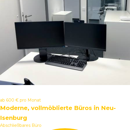
ab
600 €
pro Monat
Moderne, vollmöblierte Büros in Neu-
Isenburg
Abschließbares Büro