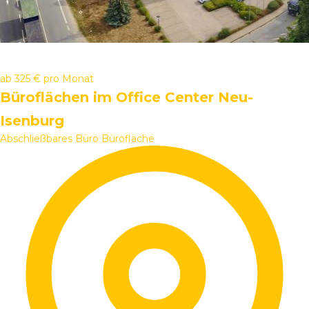
ab
325 €
pro Monat
Büroflächen im Office Center Neu-
Isenburg
Abschließbares Büro
Bürofläche