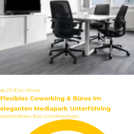
ab
215 €
pro Monat
Flexibles Coworking & Büros im
eleganten Mediapark Unterföhring
Abschließbares Büro
Schreibtischplatz