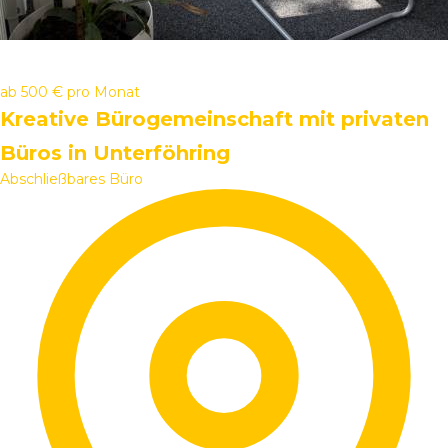
ab
500 €
pro Monat
Kreative Bürogemeinschaft mit privaten
Büros in Unterföhring
Abschließbares Büro