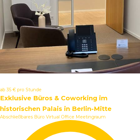
ab
35 €
pro Stunde
Exklusive Büros & Coworking im
historischen Palais in Berlin-Mitte
Abschließbares Büro
Virtual Office
Meetingraum