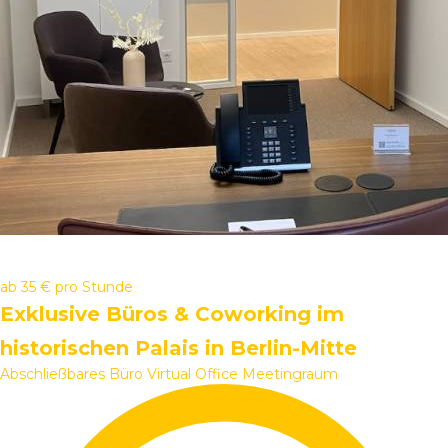
ab
35 €
pro Stunde
Exklusive Büros & Coworking im
historischen Palais in Berlin-Mitte
Abschließbares Büro
Virtual Office
Meetingraum