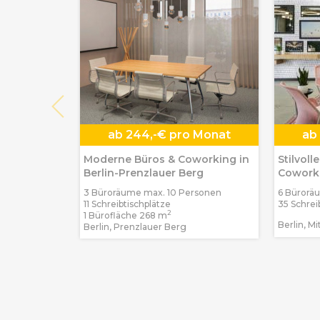
ab
244,-€ pro Monat
ab
Moderne Büros & Coworking in
Stilvoll
Berlin-Prenzlauer Berg
Coworki
Mitte
3 Büroräume max. 10 Personen
6 Bürorä
11 Schreibtischplätze
35 Schrei
2
1 Bürofläche 268 m
Berlin, Mi
Berlin, Prenzlauer Berg