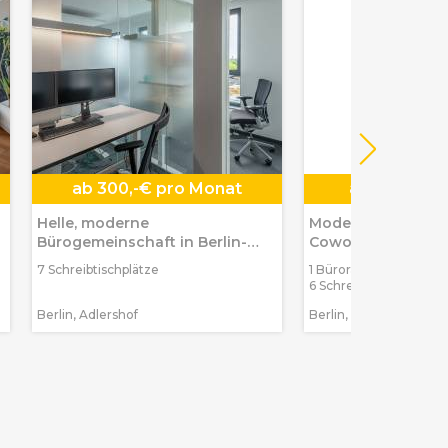
ab
300,-€ pro Monat
ab
99,-€ pr
Helle, moderne
Moderne Private O
Bürogemeinschaft in Berlin-
Coworking in Berl
Adlershof
7 Schreibtischplätze
1 Büroraum max. 2 Pe
6 Schreibtischplätze
Berlin, Adlershof
Berlin, Weißensee