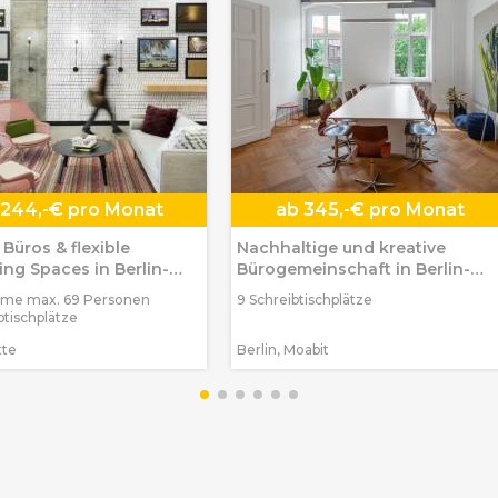
244,-€ pro Monat
ab
345,-€ pro Monat
e Büros & flexible
Nachhaltige und kreative
ng Spaces in Berlin-
Bürogemeinschaft in Berlin-
Moabit
ume max. 69 Personen
9 Schreibtischplätze
btischplätze
tte
Berlin, Moabit