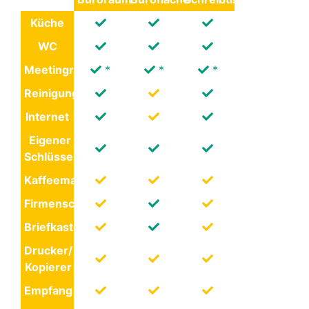
Küche
WC
Meetingraum
*
*
*
Reinigung
Internet
Eigener
Schlüssel
Kaffeemaschine
Firmenschild
Briefkastenschild
Drucker/
Kopierer
Empfang