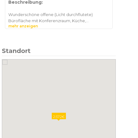
Beschreibung:
Wunderschöne offene (Licht durchflutete)
Bürofläche mit Konferenzraum, Küche,
mehr anzeigen
Badezimmer mit separaten Toiletten, Stauraum
Standort
2.572€