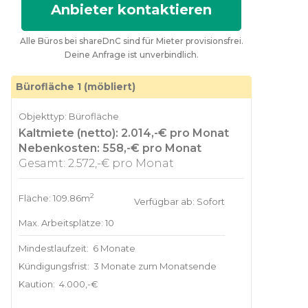
Anbieter kontaktieren
Alle Büros bei shareDnC sind für Mieter provisionsfrei.
Deine Anfrage ist unverbindlich.
Bürofläche 1 (möbliert)
Objekttyp: Bürofläche
Kaltmiete (netto): 2.014,-€ pro Monat
Nebenkosten: 558,-€ pro Monat
Gesamt: 2.572,-€ pro Monat
2
Fläche: 109.86m
Verfügbar ab: Sofort
Max. Arbeitsplätze: 10
Mindestlaufzeit:
6 Monate
Kündigungsfrist:
3 Monate zum Monatsende
Kaution:
4.000,-€