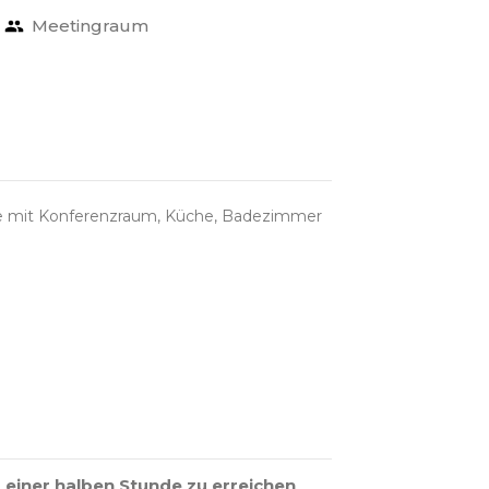
Meetingraum
he mit Konferenzraum, Küche, Badezimmer
 einer halben Stunde zu erreichen