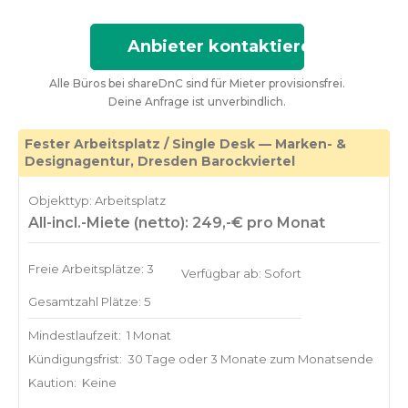
Anbieter kontaktieren
Alle Büros bei shareDnC sind für Mieter provisionsfrei.
Deine Anfrage ist unverbindlich.
Fester Arbeitsplatz / Single Desk — Marken- &
Designagentur, Dresden Barockviertel
Objekttyp: Arbeitsplatz
All-incl.-Miete (netto): 249,-€ pro Monat
Freie Arbeitsplätze: 3
Verfügbar ab: Sofort
Gesamtzahl Plätze: 5
Mindestlaufzeit:
1 Monat
Kündigungsfrist:
30 Tage oder 3 Monate zum Monatsende
Kaution:
Keine