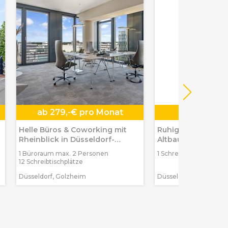
ab
279,-€ pro Monat
450,-€ pro
Helle Büros & Coworking mit
Ruhige Bürogemei
Rheinblick in Düsseldorf-
Altbau in Düsseldo
Golzheim, 9.
1 Büroraum max. 2 Personen
1 Schreibtischplatz
12 Schreibtischplätze
Düsseldorf, Golzheim
Düsseldorf, Carlstadt