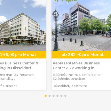
245,-€ pro Monat
ab
282,-€ pro Monat
s Business Center &
Repräsentatives Business
ng in Düsseldorf-
Center & Coworking in
dt
Düsseldorf-Stadtmitte
ume max. 24 Personen
8 Büroräume max. 39 Personen
tischplätze
32 Schreibtischplätze
f, Carlstadt
Düsseldorf, Stadtmitte