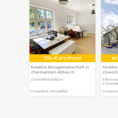
330,-€ pro Monat
ab
Kreative Bürogemeinschaft in
Moderne
charmantem Altbau in
Coworki
Carlsta
2 Schreibtischplätze
6 Bürorä
2 Schreib
Düsseldorf, Pempelfort
Düsseldor