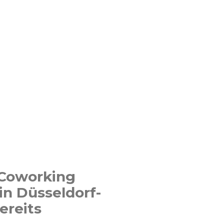
 Coworking
n Düsseldorf-
ereits