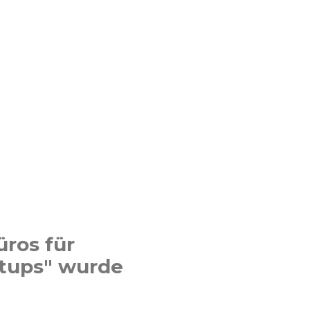
üros für
rtups" wurde