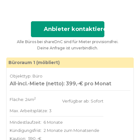
Anbieter kontaktieren
Alle Büros bei shareDnC sind für Mieter provisionsfrei.
Deine Anfrage ist unverbindlich.
Büroraum 1 (möbliert)
Objekttyp: Büro
All-incl.-Miete (netto): 399,-€ pro Monat
2
Fläche: 24m
Verfügbar ab: Sofort
Max. Arbeitsplätze: 3
Mindestlaufzeit:
6 Monate
Kündigungsfrist:
2 Monate zum Monatsende
Kaution:
590,-€