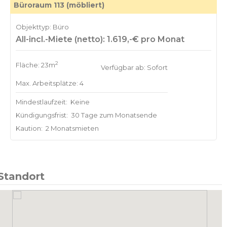
Büroraum 113 (möbliert)
Objekttyp: Büro
All-incl.-Miete (netto): 1.619,-€ pro Monat
2
Fläche: 23m
Verfügbar ab: Sofort
Max. Arbeitsplätze: 4
Mindestlaufzeit:
Keine
Kündigungsfrist:
30 Tage zum Monatsende
Kaution:
2 Monatsmieten
Standort