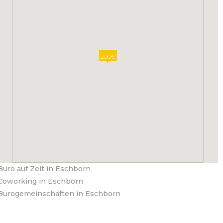
200€
Büro auf Zeit in Eschborn
Coworking in Eschborn
Bürogemeinschaften in Eschborn