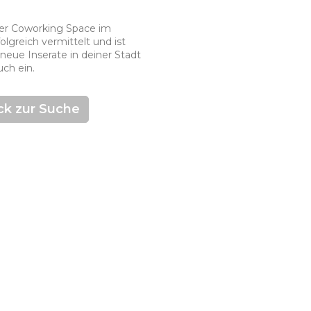
nder Coworking Space im
lgreich vermittelt und ist
neue Inserate in deiner Stadt
uch ein.
ck zur Suche