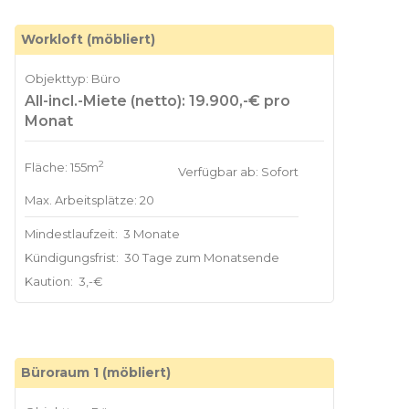
Workloft (möbliert)
Objekttyp: Büro
All-incl.-Miete (netto): 19.900,-€ pro
Monat
2
Fläche: 155m
Verfügbar ab: Sofort
Max. Arbeitsplätze: 20
Mindestlaufzeit:
3 Monate
Kündigungsfrist:
30 Tage zum Monatsende
Kaution:
3,-€
Büroraum 1 (möbliert)