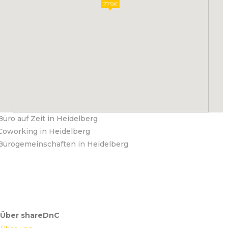
279€
Büro auf Zeit in Heidelberg
Coworking in Heidelberg
Bürogemeinschaften in Heidelberg
Über shareDnC