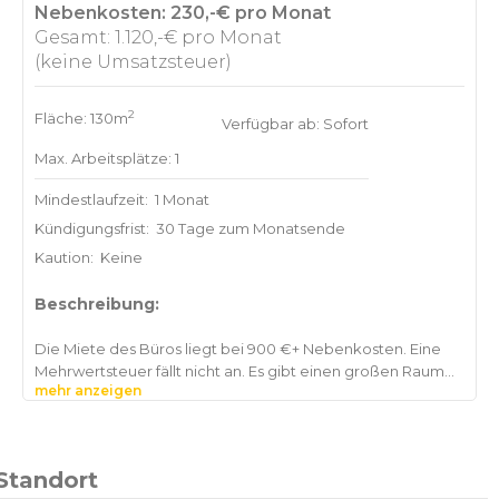
Nebenkosten: 230,-€ pro Monat
Gesamt: 1.120,-€ pro Monat
(keine Umsatzsteuer)
2
Fläche: 130m
Verfügbar ab: Sofort
Max. Arbeitsplätze: 1
Mindestlaufzeit:
1 Monat
Kündigungsfrist:
30 Tage zum Monatsende
Kaution:
Keine
Beschreibung:
Die Miete des Büros liegt bei 900 €+ Nebenkosten. Eine
Mehrwertsteuer fällt nicht an. Es gibt einen großen Raum
mehr anzeigen
Standort