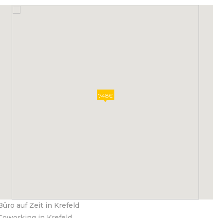
748€
Büro auf Zeit in Krefeld
Coworking in Krefeld