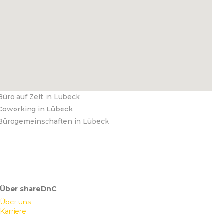
Büro auf Zeit in Lübeck
Coworking in Lübeck
Bürogemeinschaften in Lübeck
Über shareDnC
Über uns
Karriere