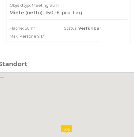
Objekttyp: Meetingraum
Miete (netto): 150,-€ pro Tag
2
Fläche: 50m
Status:
Verfügbar
Max. Personen: 17
Standort
150€