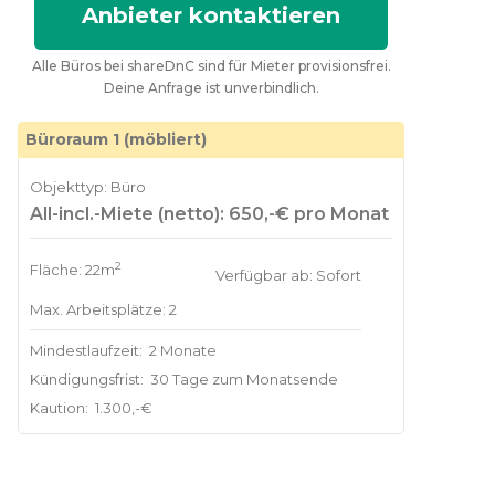
Anbieter kontaktieren
Alle Büros bei shareDnC sind für Mieter provisionsfrei.
Deine Anfrage ist unverbindlich.
Büroraum 1 (möbliert)
Objekttyp: Büro
All-incl.-Miete (netto): 650,-€ pro Monat
2
Fläche: 22m
Verfügbar ab: Sofort
Max. Arbeitsplätze: 2
Mindestlaufzeit:
2 Monate
Kündigungsfrist:
30 Tage zum Monatsende
Kaution:
1.300,-€