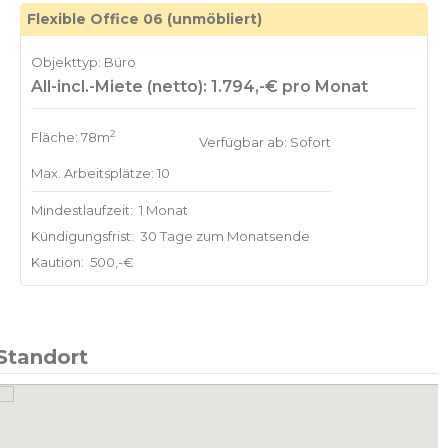
Flexible Office 06 (unmöbliert)
Objekttyp: Büro
All-incl.-Miete (netto): 1.794,-€ pro Monat
2
Fläche: 78m
Verfügbar ab: Sofort
Max. Arbeitsplätze: 10
Mindestlaufzeit:
1 Monat
Kündigungsfrist:
30 Tage zum Monatsende
Kaution:
500,-€
Standort