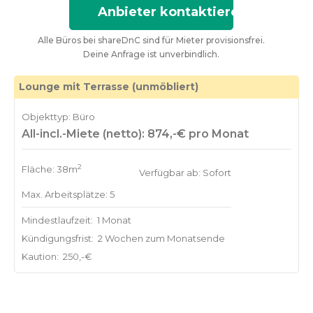
Anbieter kontaktieren
Alle Büros bei shareDnC sind für Mieter provisionsfrei.
Deine Anfrage ist unverbindlich.
Lounge mit Terrasse (unmöbliert)
Objekttyp: Büro
All-incl.-Miete (netto): 874,-€ pro Monat
2
Fläche: 38m
Verfügbar ab: Sofort
Max. Arbeitsplätze: 5
Mindestlaufzeit:
1 Monat
Kündigungsfrist:
2 Wochen zum Monatsende
Kaution:
250,-€